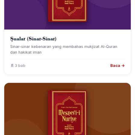
Şualar (Sinar-Sinar)
Sinar-sinar kebenaran yang membahas mukjizat Al-Quran
dan hakikat iman
Baca →
📄 3 bab