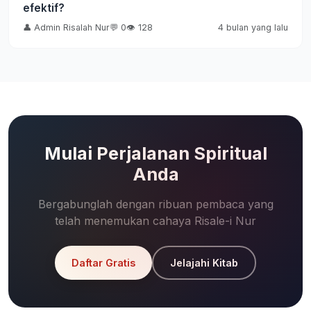
efektif?
👤 Admin Risalah Nur
💬 0
👁️ 128
4 bulan yang lalu
Mulai Perjalanan Spiritual
Anda
Bergabunglah dengan ribuan pembaca yang
telah menemukan cahaya Risale-i Nur
Daftar Gratis
Jelajahi Kitab