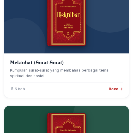
Mektubat (Surat-Surat)
Kumpulan surat-surat yang membahas berbagai tema
spiritual dan sosial
Baca →
📄 5 bab