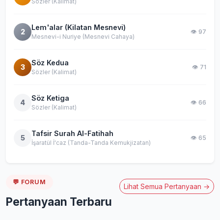
Sözler (Kalimat)
Lem'alar (Kilatan Mesnevi)
2
👁️ 97
Mesnevi-i Nuriye (Mesnevi Cahaya)
Söz Kedua
3
👁️ 71
Sözler (Kalimat)
Söz Ketiga
4
👁️ 66
Sözler (Kalimat)
Tafsir Surah Al-Fatihah
5
👁️ 65
İşaratül İ'caz (Tanda-Tanda Kemukjizatan)
💬 FORUM
Lihat Semua Pertanyaan →
Pertanyaan Terbaru