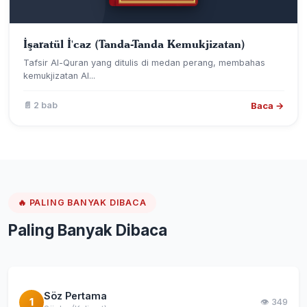
İşaratül İ'caz (Tanda-Tanda Kemukjizatan)
Tafsir Al-Quran yang ditulis di medan perang, membahas
kemukjizatan Al...
Baca →
📄 2 bab
🔥 PALING BANYAK DIBACA
Paling Banyak Dibaca
Söz Pertama
1
👁️ 349